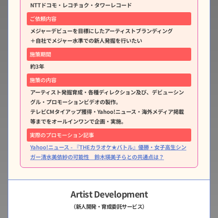
NTTドコモ・レコチョク・タワーレコード
ご依頼内容
メジャーデビューを目標にしたアーティストブランディング
＋自社でメジャー水準での新人発掘を行いたい
施策期間
約3年
施策の内容
アーティスト発掘育成・各種ディレクション及び、デビューシン
グル・プロモーションビデオの製作。
テレビCMタイアップ獲得・Yahoo!ニュース・海外メディア掲載
等までをオールインワンで企画・実施。
実際のプロモーション記事
Yahoo!ニュース - 『THEカラオケ★バトル』優勝・女子高生シン
ガー清水美依紗の可能性 鈴木瑛美子らとの共通点は？
Artist Development
（新人開発・育成委託サービス）