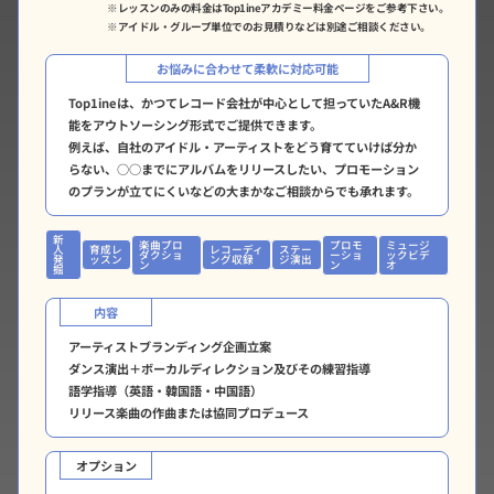
※レッスンのみの料金はTop1ineアカデミー料金ページをご参考下さい。
※アイドル・グループ単位でのお見積りなどは別途ご相談ください。
お悩みに合わせて柔軟に対応可能
Top1ineは、かつてレコード会社が中心として担っていたA&R機
能をアウトソーシング形式でご提供できます。
例えば、自社のアイドル・アーティストをどう育てていけば分か
らない、○○までにアルバムをリリースしたい、プロモーション
のプランが立てにくいなどの大まかなご相談からでも承れます。
新
楽曲プロ
プロモ
ミュージ
人
育成レ
レコーディ
ステー
ダクショ
ーショ
ックビデ
発
ッスン
ング収録
ジ演出
ン
ン
オ
掘
内容
アーティストブランディング企画立案
ダンス演出＋ボーカルディレクション及びその練習指導
語学指導（英語・韓国語・中国語）
リリース楽曲の作曲または協同プロデュース
オプション