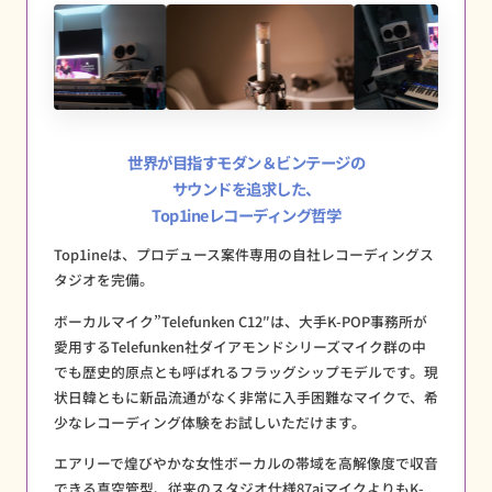
世界が目指すモダン＆ビンテージの
サウンドを追求した、
Top1ineレコーディング哲学
Top1ineは、プロデュース案件専用の自社レコーディングス
タジオを完備。
ボーカルマイク”Telefunken C12″は、大手K-POP事務所が
愛用するTelefunken社ダイアモンドシリーズマイク群の中
でも歴史的原点とも呼ばれるフラッグシップモデルです。現
状日韓ともに新品流通がなく非常に入手困難なマイクで、希
少なレコーディング体験をお試しいただけます。
エアリーで煌びやかな女性ボーカルの帯域を高解像度で収音
できる真空管型、従来のスタジオ仕様87aiマイクよりもK-