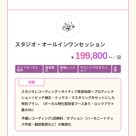
スタジオ・オールインワンセッション
199,800
¥
〜／日
ガイドボーカル
発音矯
歌唱レッス
サウンドプロダクシ
収
制作
正
ン
ョン
録
内容
スタジオレコーディング＋ネイティブ発音指導＋プロディレク
ション＋ピッチ補正・ミックス・マスタリングをセットにした
特別プラン。（ボーカル特化型防音ブースあり・ロックアウト
最大8h）
予備レコーディング1回無料／オプション（ハーモニートラッ
ク作成・翻訳歌詞など）が無償化