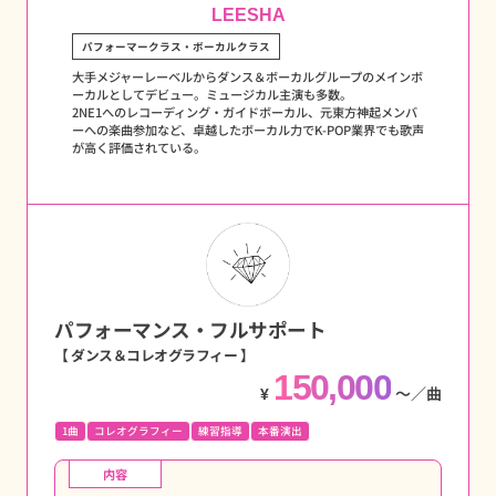
LEESHA
パフォーマークラス・ボーカルクラス
大手メジャーレーベルからダンス＆ボーカルグループのメインボ
ーカルとしてデビュー。ミュージカル主演も多数。
2NE1へのレコーディング・ガイドボーカル、元東方神起メンバ
ーへの楽曲参加など、卓越したボーカル力でK-POP業界でも歌声
が高く評価されている。
パフォーマンス・フルサポート
【 ダンス＆コレオグラフィー 】
150,000
¥
〜／曲
1曲
コレオグラフィー
練習指導
本番演出
内容