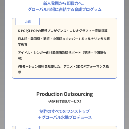
新人発掘から即戦力へ。
グローバル市場に直結する育成プログラム
内容
K-POP/J-POPの現役プロがダンス・コレオグラフィー直接指導
日本語・韓国語・英語・中国語までカバーするマルチリンガル語
学教育
アイドル・シンガー向け韓国語歌唱サポート（英語・中国語も
可）
VRモーション技術を駆使した、アニメ・3Dのパフォーマンス指
導
Production Outsourcing
（A&R制作委託サービス）
制作のすべてをワンストップ
＋グローバル水準プロデュース