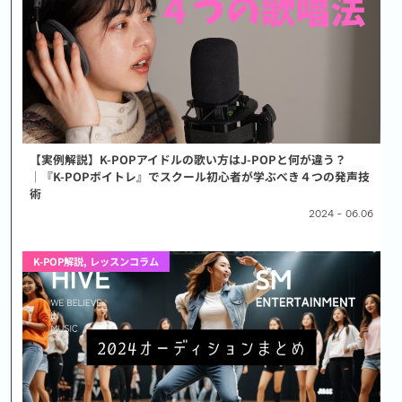
【実例解説】K-POPアイドルの歌い方はJ-POPと何が違う？
│『K-POPボイトレ』でスクール初心者が学ぶべき４つの発声技
術
2024 - 06.06
K-POP解説
,
レッスンコラム