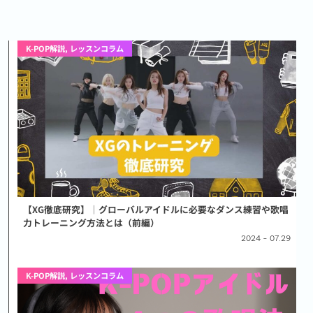
K-POP解説
,
レッスンコラム
【XG徹底研究】│グローバルアイドルに必要なダンス練習や歌唱
力トレーニング方法とは（前編）
2024 - 07.29
K-POP解説
,
レッスンコラム